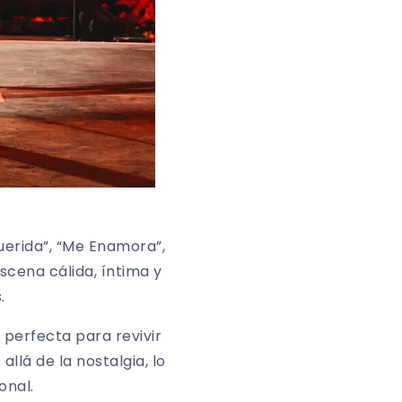
uerida”, “Me Enamora”,
scena cálida, íntima y
.
 perfecta para revivir
llá de la nostalgia, lo
onal.