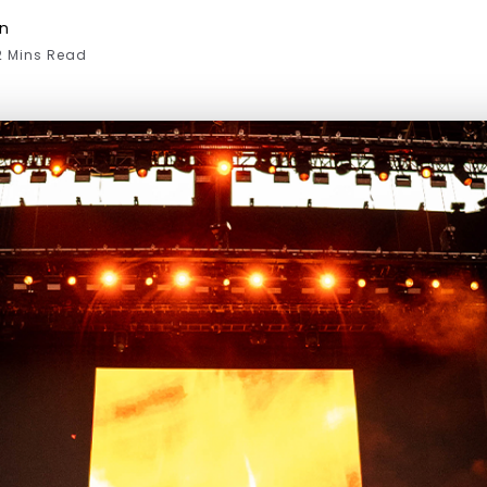
án
 Mins Read